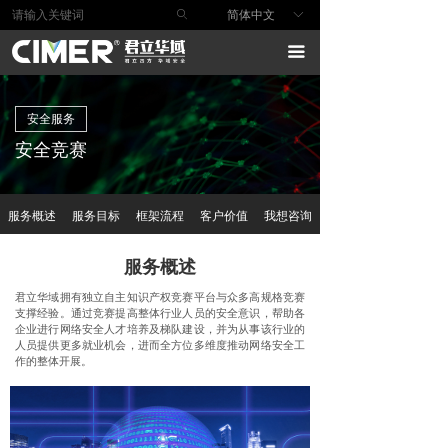
ꄙ
简体中文
ꀅ
首页
끀
产品与方案
行业解决方案
安全服务
安全竞赛
安全服务
安全研究
服务概述
服务目标
框架流程
客户价值
我想咨询
技术支持
服务概述
关于我们
君立华域拥有独立自主知识产权竞赛平台与众多高规格竞赛
支撑经验。通过竞赛提高整体行业人员的安全意识，帮助各
企业进行网络安全人才培养及梯队建设，并为从事该行业的
人员提供更多就业机会，进而全方位多维度推动网络安全工
作的整体开展。