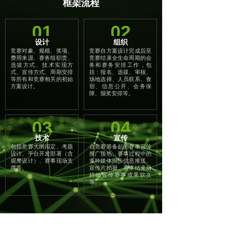
框架流程
01
02
设计
组织
竞赛对象、规模、奖项、
竞赛自方案设计完成后至
费用来源、赛务组职责、
竞赛结束全生命周期的会
选拔方式、技术实现方
务和赛务安排工作，包
式、宣传方式、周期安排
括：报名、选拔、审核、
等所有和竞赛相关的初始
场地选择、人员联系、食
方案设计。
宿、信息公开、会务保
障、颁奖安排等。
03
04
技术
宣传
包括竞赛大纲拟定、考题
自竞赛筹备起的赛事宣传
设计、平台开发部署（含
推广预热、赛事过程中的
观摩设计）、赛事现场支
多种媒体同步信息推送、
撑等。
宣传片拍摄、赛事结束后
持续宣传赛事成果软文
等。