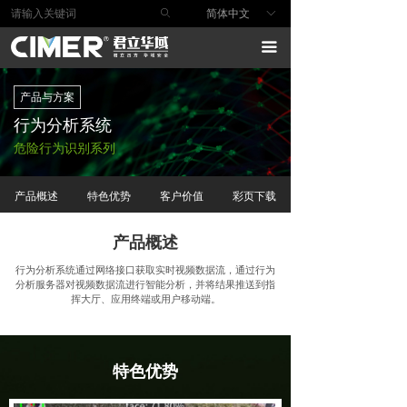
ꄙ
简体中文
ꀅ
首页
끀
产品与方案
产品与方案
行业解决方案
行为分析系统
安全服务
危险行为识别系列
安全研究
产品概述
特色优势
客户价值
彩页下载
技术支持
产品概述
关于我们
行为分析系统通过网络接口获取实时视频数据流，通过行为
分析服务器对视频数据流进行智能分析，并将结果推送到指
挥大厅、应用终端或用户移动端。
特色优势