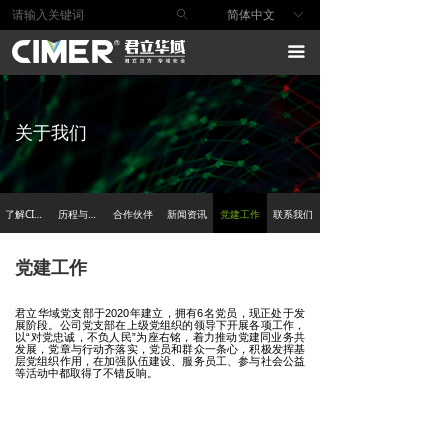
ꄙ
简体中文
ꀅ
首页
끀
产品与方案
行业解决方案
关于我们
安全服务
安全研究
了解CIMER
历程与文化
合作伙伴
新闻资讯
党建工作
联系我们
技术支持
党建工作
关于我们
君立华域党支部于2020年建立，拥有6名党员，现正处于发
展阶段。公司党支部在上级党组织的领导下开展各项工作，
以“对党忠诚，不负人民”为座右铭，着力推动党建同业务共
发展，党章与行动齐落实，党员和群众一条心，积极发挥基
层党组织作用，在加强队伍建设、服务员工、参与社会公益
等活动中都取得了不错反响。