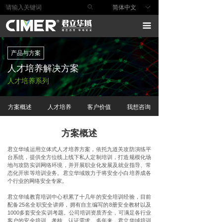
ꄙ
简体中文
ꀅ
首页
끀
产品与方案
产品与方案
行业解决方案
人才培养解决方案
安全服务
人才培养系列
安全研究
方案概述
人才培养
客户价值
我想咨询
技术支持
方案概述
关于我们
君立华域运用立体式人才培养方案，依托九道关攻防演练平
台系统，提供全方位线上线下私人定制培训，打造规模化场
地与攻防实训网络环境，并开展职业化发展及就业指导、常
态化开班等培训业务。君立华域致力于将安全小白培养成各
个行业的网络安全专家。
君立华域教育培训中心积累了十几年的安全培训经验，目前
配备25名全职安全讲师，拥有自主编写的8册安全教材以及
1000多套安全实训考题。公司培训资质齐全，可满足各行业
客户的安全培训、考核、认证需求。多年来，君立华域培训