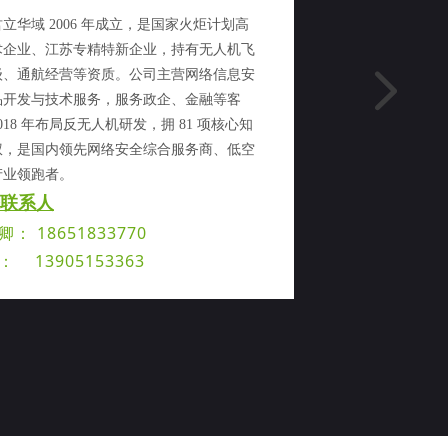
立华域 2006 年成立，是国家火炬计划高
术企业、江苏专精特新企业，持有无人机飞
级、通航经营等资质。公司主营网络信息安
넲
品开发与技术服务，服务政企、金融等客
018 年布局反无人机研发，拥 81 项核心知
权，是国内领先网络安全综合服务商、低空
产业领跑者。
联系人
： 18651833770
： 13905153363