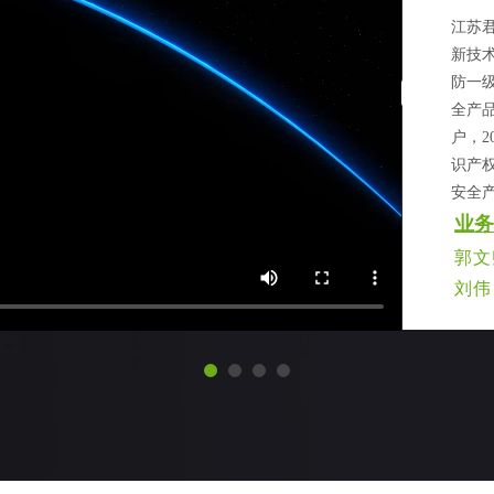
江苏君
新技
防一
全产
户，2
识产
安全
业务
郭文卿
刘伟