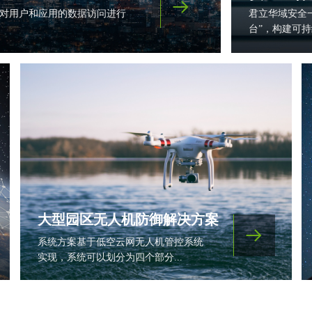
뀠
对用户和应用的数据访问进行
君立华域安全一
台”，构建可持
大型园区无人机防御解决方案
뀠
系统方案基于低空云网无人机管控系统
实现，系统可以划分为四个部分...